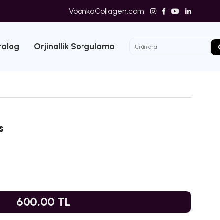
VoonkaCollagen.com
talog
Orjinallik Sorgulama
s
600,00 TL