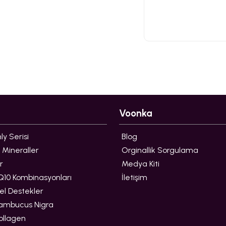
Voonka
y Serisi
Blog
 Mineraller
Orginallik Sorgulama
r
Medya Kiti
10 Kombinasyonları
İletişim
l Destekler
ambucus Nigra
ollagen