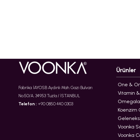
Ürünler
One & Onl
Fabrika: İAYOSB Aydınlı Mah. Gazi Bulvarı
Vitamin &
No:50/A, 34953 Tuzla / İSTANBUL
Omegala
Telefon :
+90 0850 440 0303
Koenzim Q
Gelenekse
Voonka S
Voonka C