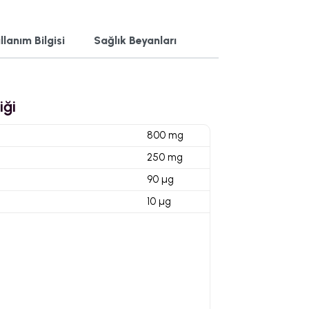
llanım Bilgisi
Sağlık Beyanları
iği
800 mg
250 mg
90 µg
10 µg